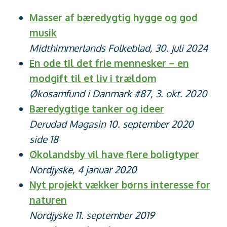
Masser af bæredygtig hygge og god
musik
Midthimmerlands Folkeblad, 30. juli 2024
En ode til det frie mennesker – en
modgift til et liv i trældom
Økosamfund i Danmark #87, 3. okt. 2020
Bæredygtige tanker og ideer
Derudad Magasin 10. september 2020
side 18
Økolandsby vil have flere boligtyper
Nordjyske, 4 januar 2020
Nyt projekt vækker børns interesse for
naturen
Nordjyske 11. september 2019