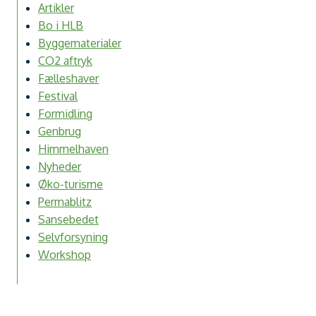
Artikler
Bo i HLB
Byggematerialer
CO2 aftryk
Fælleshaver
Festival
Formidling
Genbrug
Himmelhaven
Nyheder
Øko-turisme
Permablitz
Sansebedet
Selvforsyning
Workshop