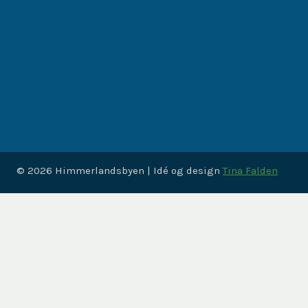
© 2026 Himmerlandsbyen | Idé og design
Tina Falden
SKIFT
Om Himmerlandsbyen
UNDERMENU
Bo i Himmerlandsbyen
Lokalsamfundet
Timeline
SKIFT
Arkiv