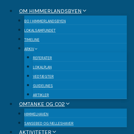
Fortsæt
OM HIMMERLANDSBYEN
til
indhold
BO I HIMMERLANDSBYEN
LOKALSAMFUNDET
TIMELINE
ARKIV
REFERATER
LOKALPLAN
VEDTÆGTER
GUIDELINES
ARTIKLER
OMTANKE OG CO2
HIMMELHAVEN
SANSEBED OG FÆLLESHAVER
AKTIVITETER