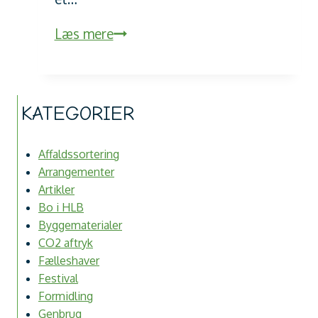
Projekt
Læs mere
Himmelhaven
KATEGORIER
Affaldssortering
Arrangementer
Artikler
Bo i HLB
Byggematerialer
CO2 aftryk
Fælleshaver
Festival
Formidling
Genbrug