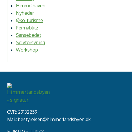
Himmelhaven
Nyheder
Øko-turisme
Permablitz
Sansebedet
Selvforsyning
Workshop
CVR: 29132259
Mail: bestyrelsen@himmerlandsbyen.dk
HURTIGE LINKS