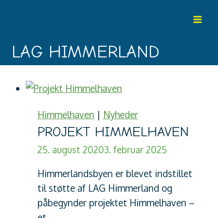
Fortsæt
til
indhold
LAG HIMMERLAND
Himmelhaven
|
Nyheder
PROJEKT HIMMELHAVEN
25. august 2020
3. februar 2025
Himmerlandsbyen er blevet indstillet
til støtte af LAG Himmerland og
påbegynder projektet Himmelhaven –
et…