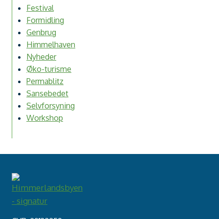
Festival
Formidling
Genbrug
Himmelhaven
Nyheder
Øko-turisme
Permablitz
Sansebedet
Selvforsyning
Workshop