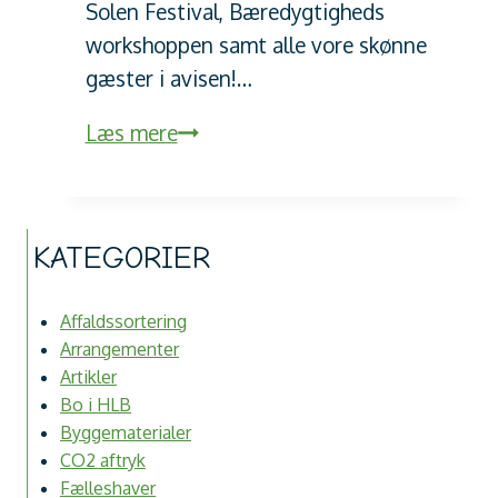
Solen Festival, Bæredygtigheds
workshoppen samt alle vore skønne
gæster i avisen!…
Bæredygtig
Læs mere
hygge
–
artikel
KATEGORIER
i
Folkebladet
Affaldssortering
Arrangementer
Artikler
Bo i HLB
Byggematerialer
CO2 aftryk
Fælleshaver